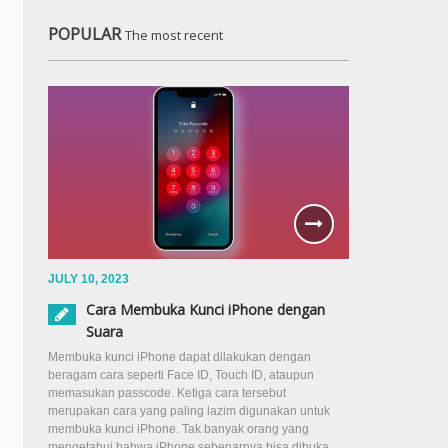
POPULAR
The most recent
JULY 10, 2023
Cara Membuka Kunci iPhone dengan
Suara
Membuka kunci iPhone dapat dilakukan dengan
beragam cara seperti Face ID, Touch ID, ataupun
memasukan passcode. Ketiga cara tersebut
merupakan cara yang paling lazim digunakan untuk
membuka kunci iPhone. Tak banyak orang yang
mengetahui bahwa iPhone sebenarnya bisa dibuka