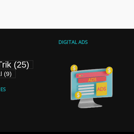
DIGITAL ADS
rik
(25)
l
(9)
ES