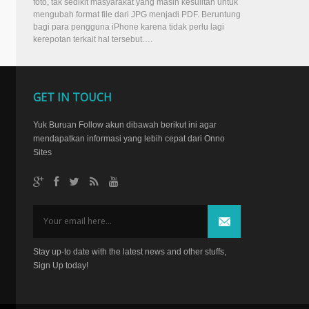
foto, tak sedikit masyarakat yang masih kesulitan untuk
mengubah format file dari JPG menjadi PDF. Beruntung
bagi para pengguna iPhone karena tidak perlu lagi
kerepotan terkait hal tersebut….
GET IN TOUCH
Yuk Buruan Follow akun dibawah berikut ini agar
mendapatkan informasi yang lebih cepat dari Onno
Sites
Stay up-to date with the latest news and other stuffs,
Sign Up today!