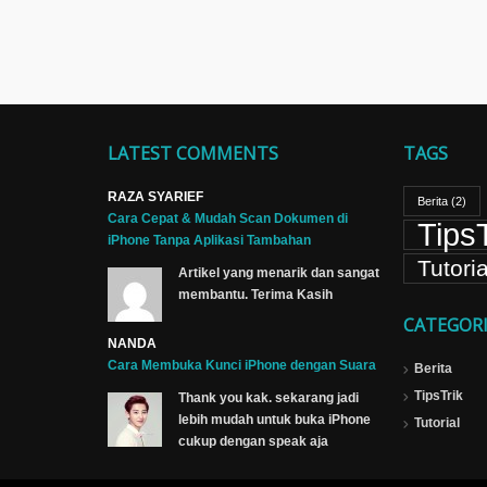
LATEST COMMENTS
TAGS
RAZA SYARIEF
Berita
(2)
Cara Cepat & Mudah Scan Dokumen di
TipsT
iPhone Tanpa Aplikasi Tambahan
Tutoria
Artikel yang menarik dan sangat
membantu. Terima Kasih
CATEGORI
NANDA
Cara Membuka Kunci iPhone dengan Suara
Berita
TipsTrik
Thank you kak. sekarang jadi
lebih mudah untuk buka iPhone
Tutorial
cukup dengan speak aja