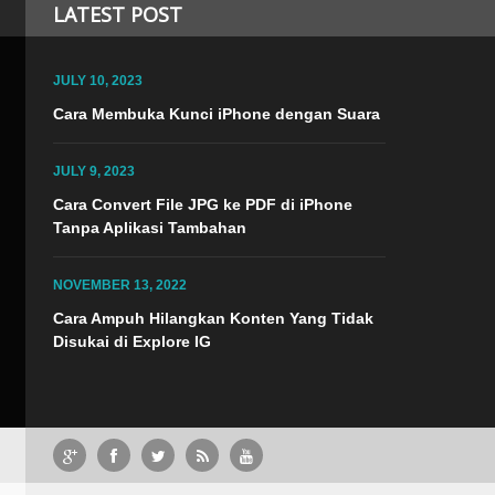
LATEST POST
JULY 10, 2023
TI
Cara Membuka Kunci iPhone dengan Suara
JULY 9, 2023
NOVEMB
Cara Convert File JPG ke PDF di iPhone
Tanpa Aplikasi Tambahan
Terkada
ingin k
mengata
NOVEMBER 13, 2022
video I
Cara Ampuh Hilangkan Konten Yang Tidak
konten 
Disukai di Explore IG
Explore
Instag
rt File JPG ke PDF di iPhone Tanpa Aplikasi Tambahan