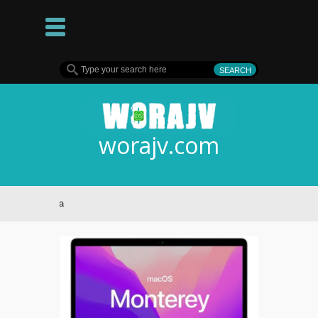
worajv.com
gan Suara