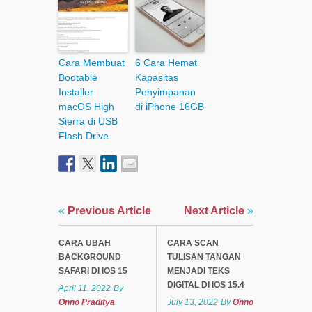
Cara Membuat
6 Cara Hemat
Bootable
Kapasitas
Installer
Penyimpanan
macOS High
di iPhone 16GB
Sierra di USB
Flash Drive
«
Previous Article
Next Article
»
CARA UBAH
CARA SCAN
BACKGROUND
TULISAN TANGAN
SAFARI DI IOS 15
MENJADI TEKS
DIGITAL DI IOS 15.4
April 11, 2022
By
Onno Praditya
July 13, 2022
By
Onno