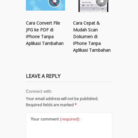
Cara Convert File
Cara Cepat &
Cara Me
JPG ke PDF di
Mudah Scan
Gambar
iPhone Tanpa
Dokumen di
iPhone d
Aplikasi Tambahan
iPhone Tanpa
macOS d
Aplikasi Tambahan
LEAVE A REPLY
Connect with:
Your email address will not be published.
Required fields are marked
*
Your comment
(required):