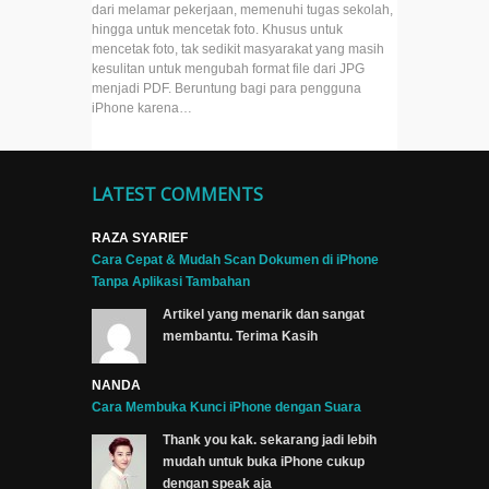
dari melamar pekerjaan, memenuhi tugas sekolah,
hingga untuk mencetak foto. Khusus untuk
mencetak foto, tak sedikit masyarakat yang masih
kesulitan untuk mengubah format file dari JPG
menjadi PDF. Beruntung bagi para pengguna
iPhone karena…
LATEST COMMENTS
RAZA SYARIEF
Cara Cepat & Mudah Scan Dokumen di iPhone
Tanpa Aplikasi Tambahan
Artikel yang menarik dan sangat
membantu. Terima Kasih
NANDA
Cara Membuka Kunci iPhone dengan Suara
Thank you kak. sekarang jadi lebih
mudah untuk buka iPhone cukup
dengan speak aja