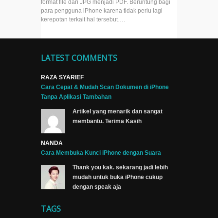
format file dari JPG menjadi PDF. Beruntung bagi
Digital
para pengguna iPhone karena tidak perlu lagi
di iOS
kerepotan terkait hal tersebut….
15.4
Cara
LATEST COMMENTS
Tampilkan
Kalendar
Islami
RAZA SYARIEF
dan Libur
Cara Cepat & Mudah Scan Dokumen di iPhone
Nasional
Tanpa Aplikasi Tambahan
di iPhone
Artikel yang menarik dan sangat
iOS 14 ke
membantu. Terima Kasih
atas
NANDA
Cara
Cara Membuka Kunci iPhone dengan Suara
Memindahkan
Thank you kak. sekarang jadi lebih
Chat
mudah untuk buka iPhone cukup
Whatsapp
dengan speak aja
dari Android
ke iPhone
TAGS