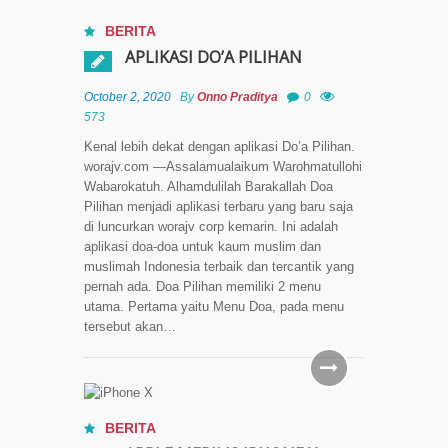
Kunci
iPhone
BERITA
dengan
APLIKASI DO’A PILIHAN
Suara
October 2, 2020
By
Onno Praditya
0
Cara
573
Convert
Kenal lebih dekat dengan aplikasi Do’a Pilihan.
File JPG
worajv.com —Assalamualaikum Warohmatullohi
ke PDF di
Wabarokatuh. Alhamdulilah Barakallah Doa
iPhone
Pilihan menjadi aplikasi terbaru yang baru saja
Tanpa
di luncurkan worajv corp kemarin. Ini adalah
Aplikasi
aplikasi doa-doa untuk kaum muslim dan
Tambahan
muslimah Indonesia terbaik dan tercantik yang
pernah ada. Doa Pilihan memiliki 2 menu
Cara
utama. Pertama yaitu Menu Doa, pada menu
Ampuh
tersebut akan…
Hilangkan
Konten
Yang
Tidak
Disukai di
BERITA
Explore