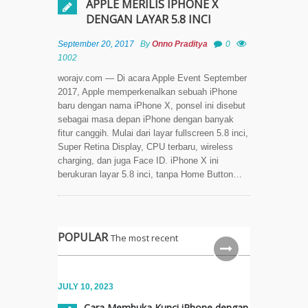
APPLE MERILIS IPHONE X
IG
DENGAN LAYAR 5.8 INCI
Cara
September 20, 2017
By
Onno Praditya
0
Cepat &
1002
Mudah
worajv.com — Di acara Apple Event September
Scan
2017, Apple memperkenalkan sebuah iPhone
Dokumen
baru dengan nama iPhone X, ponsel ini disebut
di iPhone
sebagai masa depan iPhone dengan banyak
Tanpa
fitur canggih. Mulai dari layar fullscreen 5.8 inci,
Aplikasi
Super Retina Display, CPU terbaru, wireless
Tambahan
charging, dan juga Face ID. iPhone X ini
berukuran layar 5.8 inci, tanpa Home Button…
Cara
Scan
Tulisan
Tangan
POPULAR
The most recent
Menjadi
Teks
Digital
di iOS
JULY 10, 2023
15.4
Cara Membuka Kunci iPhone dengan