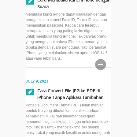
Suara
Cek
Membuka kunci iPhone dapat dilakukan dengan
Kecepatan
beragam cara seperti Face ID, Touch ID, ataupun
Internet di
memasukan passcode. Ketiga cara tersebut
macOS
merupakan cara yang paling lazim digunakan
Tanpa
untuk membuka kunci iPhone. Tak banyak orang
Aplikasi
yang mengetahui bahwa iPhone sebenarnya bisa
Tambahan
dibuka dengan suara pengguna. Yap, perangkat
iPhone yang mejalankan sistem operasi iOS 14.6
atau yang lebih baru…
Cara Ubah
Background
Safari di
iOS 15
JULY 9, 2023
Cara Convert File JPG ke PDF di
Cara
iPhone Tanpa Aplikasi Tambahan
Untuk
Portable Document Format (PDF) telah menjadi
Scan
bentuk file yang dibutuhkan untuk keperluan
Tulisan
sehari-hari. Mulai dari melamar pekerjaan,
Tangan
memenuhi tugas sekolah, hingga untuk mencetak
Menjadi
foto. Khusus untuk mencetak foto, tak sedikit
masyarakat yang masih kesulitan untuk mengubah
Teks