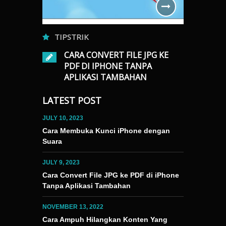
TIPSTRIK
TIPSTRI
CARA CONVERT FILE JPG KE
TERNET DI
CARA
PDF DI IPHONE TANPA
KASI
KONT
APLIKASI TAMBAHAN
DI E
JULY 9, 2023
0
LATEST POST
NOVEMBER 13
Portable Document Format (PDF) telah menjadi
minal” untuk
Terkadang, kit
bentuk file yang dibutuhkan untuk keperluan
JULY 10, 2023
. Cek
dan video yang
sehari-hari. Mulai dari melamar pekerjaan,
Cara Membuka Kunci iPhone dengan
“Terminal”
explore atau 
memenuhi tugas sekolah, hingga untuk
Suara
ntuk
masalah terse
mencetak foto. Khusus untuk mencetak foto,
tan internet
rekomendasi vi
tak sedikit masyarakat yang masih kesulitan
JULY 9, 2023
bandingkan
Berikut adala
untuk mengubah format file dari JPG menjadi
Cara Convert File JPG ke PDF di iPhone
ak ketiga.
yang tidak dis
PDF. Beruntung bagi para pengguna iPhone
Tanpa Aplikasi Tambahan
u melihat
Rekomendasi 
karena tidak perlu lagi kerepotan terkait hal
ek kecepatan
rekomendasi v
tersebut….
 Cek…
NOVEMBER 13, 2022
Cara Ampuh Hilangkan Konten Yang