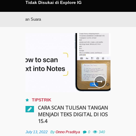
Tidak Disukai di Explore IG
hone dengan Suara
TIPSTRIK
CARA SCAN TULISAN TANGAN
MENJADI TEKS DIGITAL DI IOS
15.4
July 13, 2022
By
Onno Praditya
0
340