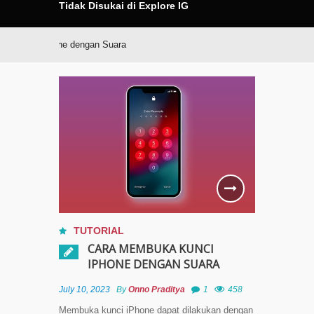
Tidak Disukai di Explore IG
unci iPhone dengan Suara
TUTORIAL
CARA MEMBUKA KUNCI
IPHONE DENGAN SUARA
July 10, 2023
By
Onno Praditya
1
458
Membuka kunci iPhone dapat dilakukan dengan