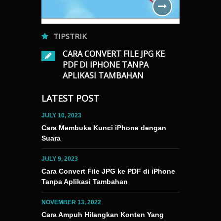
TIPSTRIK
TIPSTRI
CARA CONVERT FILE JPG KE
TERNET DI
CARA
PDF DI IPHONE TANPA
KASI
KONT
APLIKASI TAMBAHAN
DI E
JULY 9, 2023
0
LATEST POST
NOVEMBER 13
Portable Document Format (PDF) telah menjadi
minal” untuk
Terkadang, kit
bentuk file yang dibutuhkan untuk keperluan
JULY 10, 2023
. Cek
dan video yang
sehari-hari. Mulai dari melamar pekerjaan,
Cara Membuka Kunci iPhone dengan
“Terminal”
explore atau 
memenuhi tugas sekolah, hingga untuk
Suara
ntuk
masalah terse
mencetak foto. Khusus untuk mencetak foto,
tan internet
rekomendasi vi
tak sedikit masyarakat yang masih kesulitan
JULY 9, 2023
bandingkan
Berikut adala
untuk mengubah format file dari JPG menjadi
Cara Convert File JPG ke PDF di iPhone
ak ketiga.
yang tidak dis
PDF. Beruntung bagi para pengguna iPhone
Tanpa Aplikasi Tambahan
u melihat
Rekomendasi 
karena tidak perlu lagi kerepotan terkait hal
ek kecepatan
rekomendasi v
tersebut….
 Cek…
NOVEMBER 13, 2022
Cara Ampuh Hilangkan Konten Yang