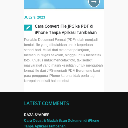
JULY 9, 2023
Cara Convert File JPG ke PDF di
iPhone Tanpa Aplikasi Tambahan
Portable Document Format (PDF) telah menjadi
bentuk file yang dibutuhkan untuk keperluan
sehari-hari. Mulai dari melamar pekerjaan,
memenuhi tugas sekolah, hingga untuk mencetak
foto. Khusus untuk mencetak foto, tak sedikit
masyarakat yang masih kesulitan untuk mengubah
format file dari JPG menjadi PDF. Beruntung bagi
para pengguna iPhone karena tidak perlu lagi
kerepotan terkait hal tersebut….
LATEST COMMENTS
RAZA SYARIEF
Cara Cepat & Mudah Scan Dokumen di iPhone
Tanpa Aplikasi Tambahan