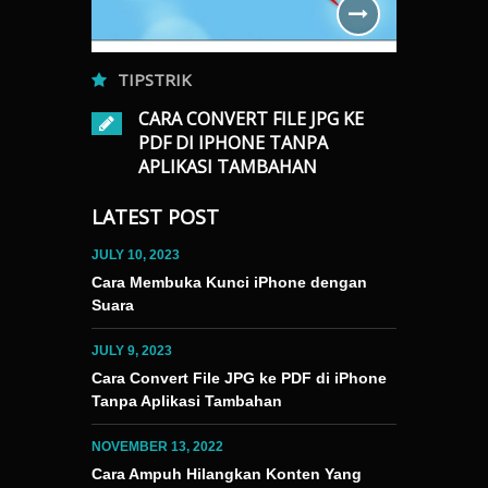
TIPSTRIK
TIPSTRI
CARA CONVERT FILE JPG KE
TERNET DI
CARA
PDF DI IPHONE TANPA
KASI
KONT
APLIKASI TAMBAHAN
DI E
JULY 9, 2023
0
LATEST POST
NOVEMBER 13
Portable Document Format (PDF) telah menjadi
minal” untuk
Terkadang, kit
bentuk file yang dibutuhkan untuk keperluan
JULY 10, 2023
. Cek
dan video yang
sehari-hari. Mulai dari melamar pekerjaan,
Cara Membuka Kunci iPhone dengan
“Terminal”
explore atau 
memenuhi tugas sekolah, hingga untuk
Suara
ntuk
masalah terse
mencetak foto. Khusus untuk mencetak foto,
tan internet
rekomendasi vi
tak sedikit masyarakat yang masih kesulitan
JULY 9, 2023
bandingkan
Berikut adala
untuk mengubah format file dari JPG menjadi
Cara Convert File JPG ke PDF di iPhone
ak ketiga.
yang tidak dis
PDF. Beruntung bagi para pengguna iPhone
Tanpa Aplikasi Tambahan
u melihat
Rekomendasi 
karena tidak perlu lagi kerepotan terkait hal
ek kecepatan
rekomendasi v
tersebut….
 Cek…
NOVEMBER 13, 2022
Cara Ampuh Hilangkan Konten Yang