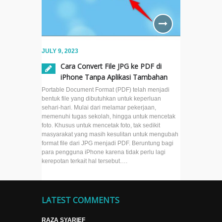
JULY 9, 2023
Cara Convert File JPG ke PDF di
iPhone Tanpa Aplikasi Tambahan
Portable Document Format (PDF) telah menjadi
bentuk file yang dibutuhkan untuk keperluan
sehari-hari. Mulai dari melamar pekerjaan,
memenuhi tugas sekolah, hingga untuk mencetak
foto. Khusus untuk mencetak foto, tak sedikit
masyarakat yang masih kesulitan untuk mengubah
format file dari JPG menjadi PDF. Beruntung bagi
para pengguna iPhone karena tidak perlu lagi
kerepotan terkait hal tersebut….
LATEST COMMENTS
RAZA SYARIEF