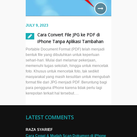
JULY 9, 2023
Cara Convert File JPG ke PDF di
iPhone Tanpa Aplikasi Tambahan
Portable Document Format (PDF) telah menjadi
bentuk file yang dibutuhkan untuk keperluan
sehari-hari. Mulai dari melamar pekerjaan,
memenuhi tugas sekolah, hingga untuk mencetak
foto. Khusus untuk mencetak foto, tak sedikit
masyarakat yang masih kesulitan untuk mengubah
format file dari JPG menjadi PDF. Beruntung bagi
para pengguna iPhone karena tidak perlu lagi
kerepotan terkait hal tersebut….
LATEST COMMENTS
RAZA SYARIEF
Cara Cepat & Mudah Scan Dokumen di iPhone