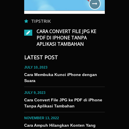
TIPSTRIK
TIPSTRI
CARA CONVERT FILE JPG KE
TERNET DI
CARA
PDF DI IPHONE TANPA
KASI
KONT
APLIKASI TAMBAHAN
DI E
JULY 9, 2023
0
LATEST POST
NOVEMBER 13
Portable Document Format (PDF) telah menjadi
minal” untuk
Terkadang, kit
bentuk file yang dibutuhkan untuk keperluan
JULY 10, 2023
. Cek
dan video yang
sehari-hari. Mulai dari melamar pekerjaan,
Cara Membuka Kunci iPhone dengan
“Terminal”
explore atau 
memenuhi tugas sekolah, hingga untuk
Suara
ntuk
masalah terse
mencetak foto. Khusus untuk mencetak foto,
tan internet
rekomendasi vi
tak sedikit masyarakat yang masih kesulitan
JULY 9, 2023
bandingkan
Berikut adala
untuk mengubah format file dari JPG menjadi
Cara Convert File JPG ke PDF di iPhone
ak ketiga.
yang tidak dis
PDF. Beruntung bagi para pengguna iPhone
Tanpa Aplikasi Tambahan
u melihat
Rekomendasi 
karena tidak perlu lagi kerepotan terkait hal
ek kecepatan
rekomendasi v
tersebut….
 Cek…
NOVEMBER 13, 2022
Cara Ampuh Hilangkan Konten Yang