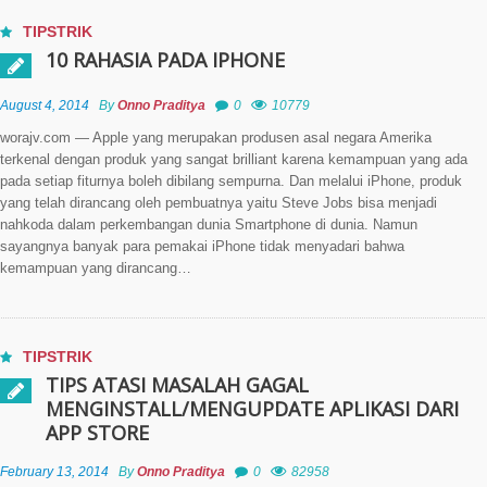
TIPSTRIK
10 RAHASIA PADA IPHONE
August 4, 2014
By
Onno Praditya
0
10779
worajv.com — Apple yang merupakan produsen asal negara Amerika
terkenal dengan produk yang sangat brilliant karena kemampuan yang ada
pada setiap fiturnya boleh dibilang sempurna. Dan melalui iPhone, produk
yang telah dirancang oleh pembuatnya yaitu Steve Jobs bisa menjadi
nahkoda dalam perkembangan dunia Smartphone di dunia. Namun
sayangnya banyak para pemakai iPhone tidak menyadari bahwa
kemampuan yang dirancang…
TIPSTRIK
TIPS ATASI MASALAH GAGAL
MENGINSTALL/MENGUPDATE APLIKASI DARI
APP STORE
February 13, 2014
By
Onno Praditya
0
82958