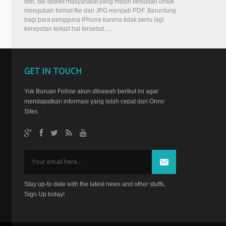
foto, tak sedikit masyarakat yang masih kesulitan untuk
mengubah format file dari JPG menjadi PDF. Beruntung
bagi para pengguna iPhone karena tidak perlu lagi
kerepotan terkait hal tersebut….
GET IN TOUCH
Yuk Buruan Follow akun dibawah berikut ini agar
mendapatkan informasi yang lebih cepat dari Onno
Sites
Stay up-to date with the latest news and other stuffs,
Sign Up today!