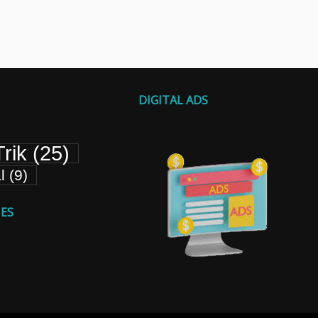
DIGITAL ADS
rik
(25)
l
(9)
ES