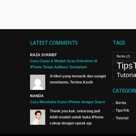
LATEST COMMENTS
TAGS
RAZA SYARIEF
Berita
(2)
Cara Cepat & Mudah Scan Dokumen di
TipsT
iPhone Tanpa Aplikasi Tambahan
Tutoria
Artikel yang menarik dan sangat
membantu. Terima Kasih
CATEGORI
NANDA
Cara Membuka Kunci iPhone dengan Suara
Berita
TipsTrik
Thank you kak. sekarang jadi
lebih mudah untuk buka iPhone
Tutorial
cukup dengan speak aja