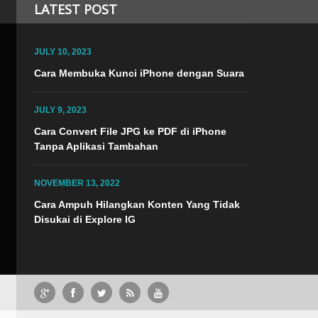
LATEST POST
JULY 10, 2023
TI
Cara Membuka Kunci iPhone dengan Suara
JULY 9, 2023
NOVEMB
Cara Convert File JPG ke PDF di iPhone
Tanpa Aplikasi Tambahan
Terkada
ingin k
mengata
NOVEMBER 13, 2022
video I
Cara Ampuh Hilangkan Konten Yang Tidak
konten 
Disukai di Explore IG
Explore
Instag
e JPG ke PDF di iPhone Tanpa Aplikasi Tambahan