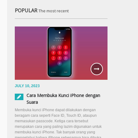
POPULAR
The most recent
JULY 10, 2023
Cara Membuka Kunci iPhone dengan
Suara
Membuka kunci iPhone dapat dilakukan dengan
beragam cara seperti Face ID, Touch ID, ataupun
memasukan passcode. Ketiga cara tersebut
merupakan cara yang paling lazim digunakan untuk
membuka kunci iPhone. Tak banyak orang yang
mengetahui bahwa iPhone sebenarnya bisa dibuka