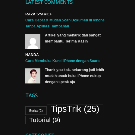
dan Libur
LATEST COMMENTS
Nasional
di iPhone
RAZA SYARIEF
iOS 14 ke
Cara Cepat & Mudah Scan Dokumen di iPhone
atas
Tanpa Aplikasi Tambahan
Artikel yang menarik dan sangat
Cara
membantu. Terima Kasih
Memindahkan
Chat
NANDA
Whatsapp
Cara Membuka Kunci iPhone dengan Suara
dari Android
ke iPhone
Thank you kak. sekarang jadi lebih
mudah untuk buka iPhone cukup
dengan speak aja
TAGS
TipsTrik
(25)
Berita
(2)
Tutorial
(9)