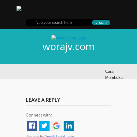
worajv.com
Cara
Membuka
Kunci
iPhone
dengan
LEAVE A REPLY
Suara
Connect with:
Cara
Convert
File JPG
ke PDF di