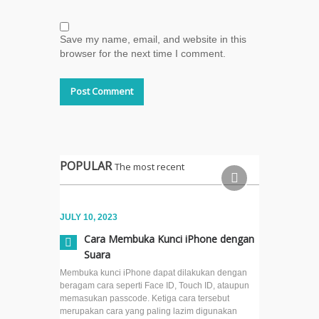
Tanpa
Aplikasi
Tambahan
Save my name, email, and website in this
browser for the next time I comment.
Cara
Scan
Tulisan
Tangan
Menjadi
Teks
Digital
POPULAR
The most recent
di iOS
15.4
JULY 10, 2023
Cek
Kecepatan
Cara Membuka Kunci iPhone dengan
Internet di
Suara
macOS
Membuka kunci iPhone dapat dilakukan dengan
Tanpa
beragam cara seperti Face ID, Touch ID, ataupun
Aplikasi
memasukan passcode. Ketiga cara tersebut
Tambahan
merupakan cara yang paling lazim digunakan