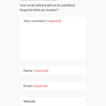
iPhone
Your email address will not be published.
Tanpa
Required fields are marked
*
Aplikasi
Tambahan
Your comment
(required):
Cara
Ampuh
Hilangkan
Konten
Yang
Tidak
Disukai di
Explore
IG
Name
(required):
Cara
Cepat &
Email
(required):
Mudah
Scan
Dokumen
Website
di iPhone