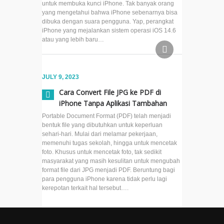
untuk membuka kunci iPhone. Tak banyak orang
yang mengetahui bahwa iPhone sebenarnya bisa
Cara Ubah
dibuka dengan suara pengguna. Yap, perangkat
Background
iPhone yang mejalankan sistem operasi iOS 14.6
Safari di
atau yang lebih baru…
iOS 15
Cara
JULY 9, 2023
Untuk
Scan
Cara Convert File JPG ke PDF di
Tulisan
iPhone Tanpa Aplikasi Tambahan
Tangan
Portable Document Format (PDF) telah menjadi
Menjadi
bentuk file yang dibutuhkan untuk keperluan
Teks
sehari-hari. Mulai dari melamar pekerjaan,
Digital
memenuhi tugas sekolah, hingga untuk mencetak
di iOS
foto. Khusus untuk mencetak foto, tak sedikit
15.4
masyarakat yang masih kesulitan untuk mengubah
format file dari JPG menjadi PDF. Beruntung bagi
para pengguna iPhone karena tidak perlu lagi
Cara
kerepotan terkait hal tersebut….
Tampilkan
Kalendar
Islami